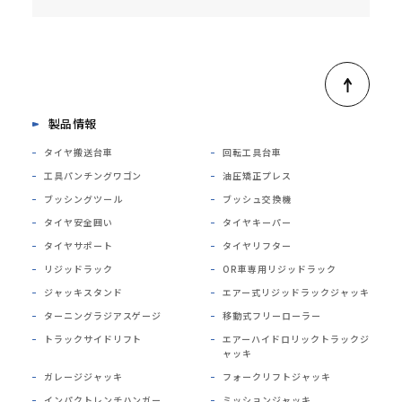
製品情報
タイヤ搬送台車
回転工具台車
工具パンチングワゴン
油圧矯正プレス
ブッシングツール
ブッシュ交換機
タイヤ安全囲い
タイヤキーパー
タイヤサポート
タイヤリフター
リジッドラック
OR車専用リジッドラック
ジャッキスタンド
エアー式リジッドラックジャッキ
ターニングラジアスゲージ
移動式フリーローラー
トラックサイドリフト
エアーハイドロリックトラックジ
ャッキ
ガレージジャッキ
フォークリフトジャッキ
インパクトレンチハンガー
ミッションジャッキ