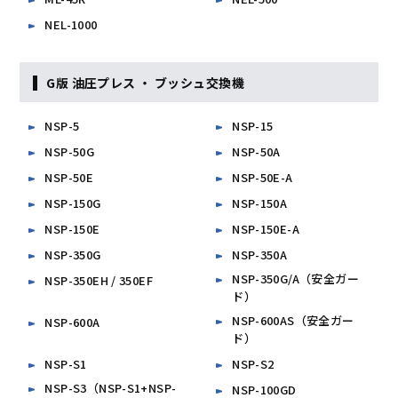
NEL-1000
G版 油圧プレス ・ ブッシュ交換機
NSP-5
NSP-15
NSP-50G
NSP-50A
NSP-50E
NSP-50E-A
NSP-150G
NSP-150A
NSP-150E
NSP-150E-A
NSP-350G
NSP-350A
NSP-350G/A（安全ガー
NSP-350EH / 350EF
ド）
NSP-600AS（安全ガー
NSP-600A
ド）
NSP-S1
NSP-S2
NSP-S3（NSP-S1+NSP-
NSP-100GD