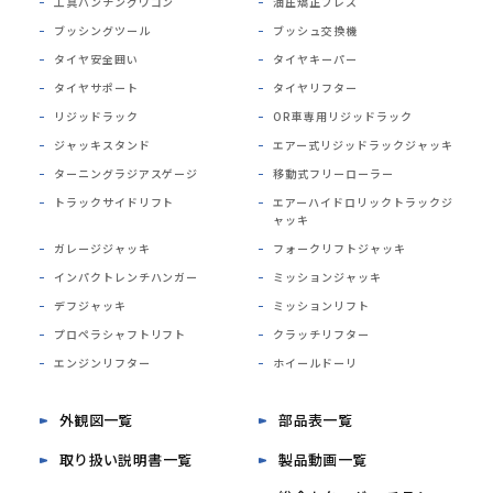
工具パンチングワゴン
油圧矯正プレス
ブッシングツール
ブッシュ交換機
タイヤ安全囲い
タイヤキーパー
タイヤサポート
タイヤリフター
リジッドラック
OR車専用リジッドラック
ジャッキスタンド
エアー式リジッドラックジャッキ
ターニングラジアスゲージ
移動式フリーローラー
トラックサイドリフト
エアーハイドロリックトラックジ
ャッキ
ガレージジャッキ
フォークリフトジャッキ
インパクトレンチハンガー
ミッションジャッキ
デフジャッキ
ミッションリフト
プロペラシャフトリフト
クラッチリフター
エンジンリフター
ホイールドーリ
外観図一覧
部品表一覧
取り扱い説明書一覧
製品動画一覧