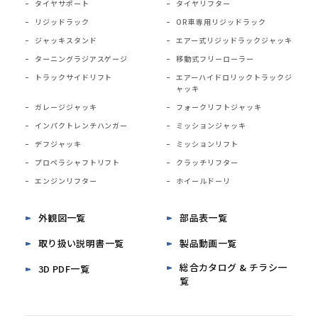
タイヤサポート
タイヤリフター
リジッドラック
OR車専用リジッドラック
ジャッキスタンド
エアー式リジッドラックジャッキ
ターニングラジアスゲージ
移動式フリーローラー
トラックサイドリフト
エアーハイドロリックトラックジ
ャッキ
ガレージジャッキ
フォークリフトジャッキ
インパクトレンチハンガー
ミッションジャッキ
デフジャッキ
ミッションリフト
プロペラシャフトリフト
クラッチリフター
エンジンリフター
ホイールドーリ
外観図一覧
部品表一覧
取り扱い説明書一覧
製品動画一覧
総合カタログ & チラシ一
3D PDF一覧
覧