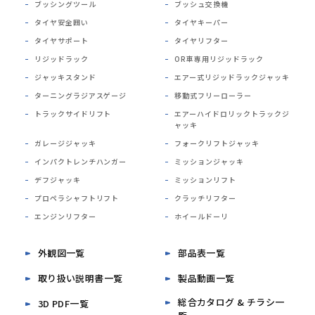
ブッシングツール
ブッシュ交換機
タイヤ安全囲い
タイヤキーパー
タイヤサポート
タイヤリフター
リジッドラック
OR車専用リジッドラック
ジャッキスタンド
エアー式リジッドラックジャッキ
ターニングラジアスゲージ
移動式フリーローラー
トラックサイドリフト
エアーハイドロリックトラックジ
ャッキ
ガレージジャッキ
フォークリフトジャッキ
インパクトレンチハンガー
ミッションジャッキ
デフジャッキ
ミッションリフト
プロペラシャフトリフト
クラッチリフター
エンジンリフター
ホイールドーリ
外観図一覧
部品表一覧
取り扱い説明書一覧
製品動画一覧
総合カタログ & チラシ一
3D PDF一覧