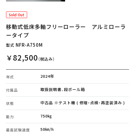
Sold Out
移動式低床多軸フリーローラー アルミローラ
ータイプ
NFR-A750M
型式
82,500
￥
（税込み）
2024年
年式
取扱説明書、段ボール箱
付属品
中古品 ※テスト機 ( 修理・点検・再塗装済み )
状態
750㎏
能力
50㎞/h
最高試験速度