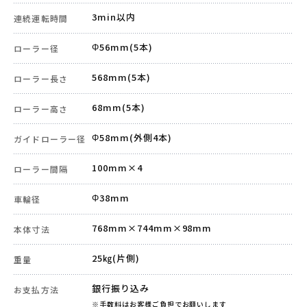
3min以内
連続運転時間
Φ56mm(5本)
ローラー径
568mm(5本)
ローラー長さ
68mm(5本)
ローラー高さ
Φ58mm(外側4本)
ガイドローラー径
100mm×4
ローラー間隔
Φ38mm
車輪径
768mm×744mm×98mm
本体寸法
25㎏(片側)
重量
銀行振り込み
お支払方法
※手数料はお客様ご負担でお願いします