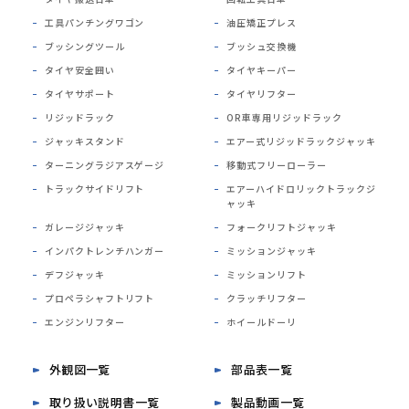
工具パンチングワゴン
油圧矯正プレス
ブッシングツール
ブッシュ交換機
タイヤ安全囲い
タイヤキーパー
タイヤサポート
タイヤリフター
リジッドラック
OR車専用リジッドラック
ジャッキスタンド
エアー式リジッドラックジャッキ
ターニングラジアスゲージ
移動式フリーローラー
トラックサイドリフト
エアーハイドロリックトラックジ
ャッキ
ガレージジャッキ
フォークリフトジャッキ
インパクトレンチハンガー
ミッションジャッキ
デフジャッキ
ミッションリフト
プロペラシャフトリフト
クラッチリフター
エンジンリフター
ホイールドーリ
外観図一覧
部品表一覧
取り扱い説明書一覧
製品動画一覧